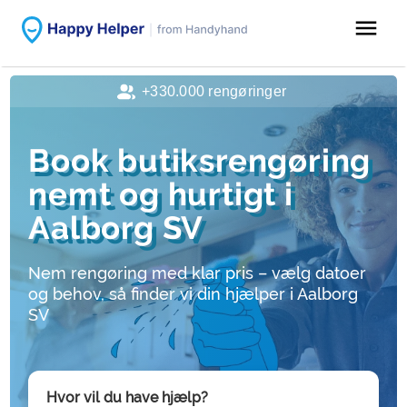
menu
+330.000 rengøringer
Book butiksrengøring
nemt og hurtigt i
Aalborg SV
Nem rengøring med klar pris – vælg datoer
og behov, så finder vi din hjælper i Aalborg
SV
Hvor vil du have hjælp?