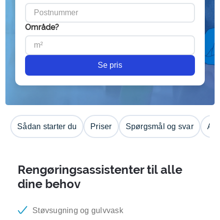
Område?
Se pris
Sådan starter du
Priser
Spørgsmål og svar
Anm
Rengøringsassistenter til alle
dine behov
Støvsugning og gulvvask