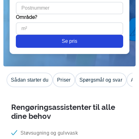
Område?
Se pris
Sådan starter du
Priser
Spørgsmål og svar
Anm
Rengøringsassistenter til alle
dine behov
Støvsugning og gulvvask