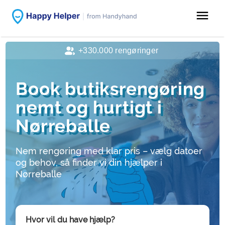
menu
+330.000 rengøringer
Book butiksrengøring
nemt og hurtigt i
Nørreballe
Nem rengøring med klar pris – vælg datoer
og behov, så finder vi din hjælper i
Nørreballe
Hvor vil du have hjælp?