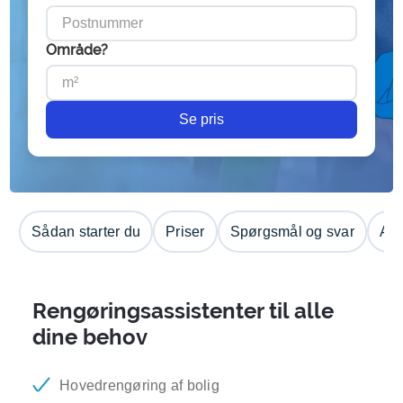
Område?
Se pris
Sådan starter du
Priser
Spørgsmål og svar
Anm
Rengøringsassistenter til alle
dine behov
Hovedrengøring af bolig