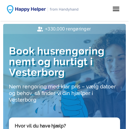
menu
+330.000 rengøringer
Book husrengøring
nemt og hurtigt i
Vesterborg
Nem rengøring med klar pris – vælg datoer
og behov, så finder vi din hjælper i
Vesterborg
Hvor vil du have hjælp?