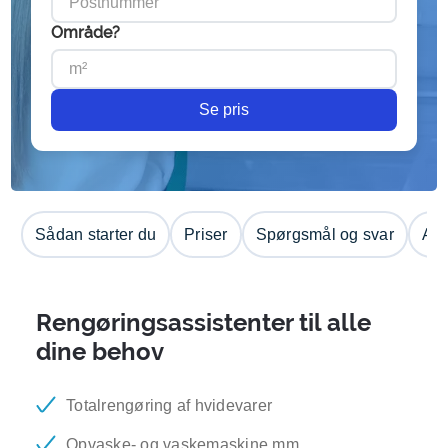
Område?
Se pris
Sådan starter du
Priser
Spørgsmål og svar
Anm
Rengøringsassistenter til alle
dine behov
Totalrengøring af hvidevarer
Opvaske- og vaskemaskine mm.