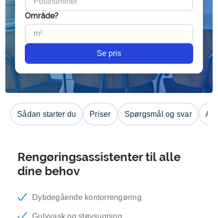
Område?
Se pris
Sådan starter du
Priser
Spørgsmål og svar
Anm
Rengøringsassistenter til alle
dine behov
Dybdegående kontorrengøring
Gulvvask og støvsugning