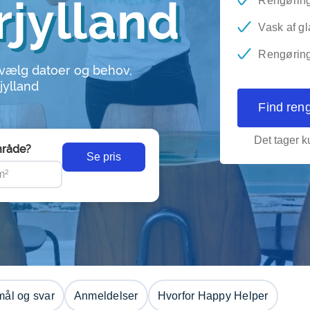
rjylland
Rengøring
Vask af gl
Rengøring 
 vælg datoer og behov,
jylland
Find ren
Det tager ku
råde?
Se pris
ål og svar
Anmeldelser
Hvorfor Happy Helper