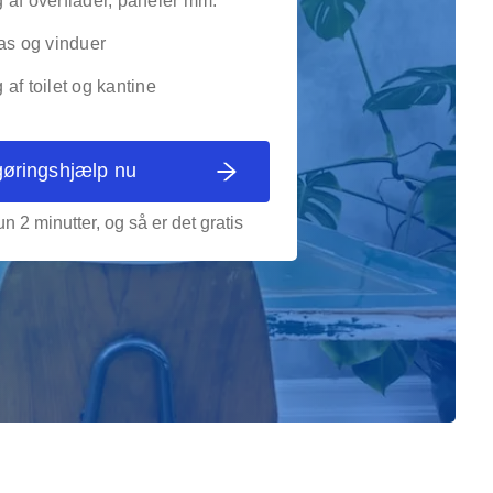
 af overflader, paneler mm.
as og vinduer
af toilet og kantine
gøringshjælp nu
n 2 minutter, og så er det gratis