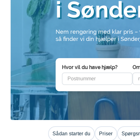
i Sønde
Nem rengøring med klar pris –
så finder vi din hjælper i Sønder
Hvor vil du have hjælp?
Om
Sådan starter du
Priser
Spørgsm