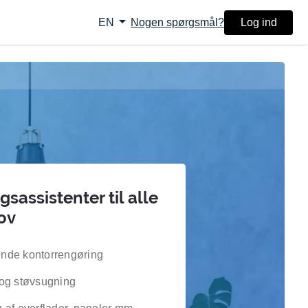
arrow_drop_down
Nogen spørgsmål?
Log ind
EN
sassistenter til alle
ov
nde kontorrengøring
og støvsugning