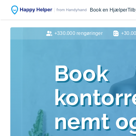
Book en Hjælper
Til
+330.000 rengøringer
+30.0
Book
kontorr
nemt og