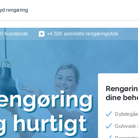
byd rengøring
00 husstande
+4.500 anmeldte rengøringsfolk
Rengøring
engøring
dine beh
 hurtigt
Dybdegåe
Gulvvask 