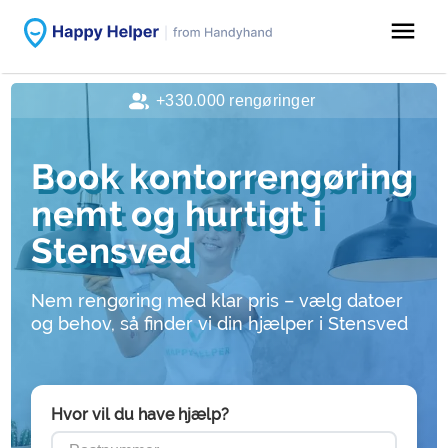
menu
+330.000 rengøringer
Book kontorrengøring
nemt og hurtigt i
Stensved
Nem rengøring med klar pris – vælg datoer
og behov, så finder vi din hjælper i Stensved
Hvor vil du have hjælp?