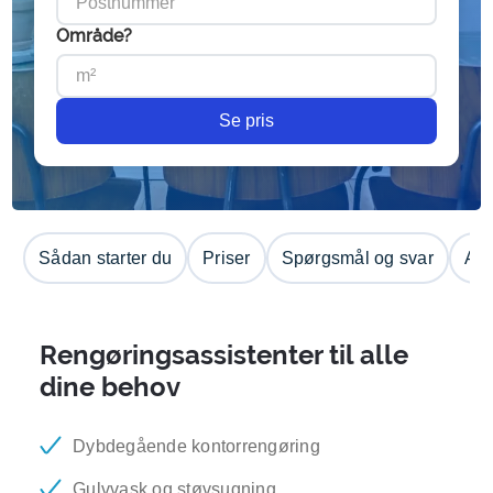
Område?
Se pris
Sådan starter du
Priser
Spørgsmål og svar
Anm
Rengøringsassistenter til alle
dine behov
Dybdegående kontorrengøring
Gulvvask og støvsugning