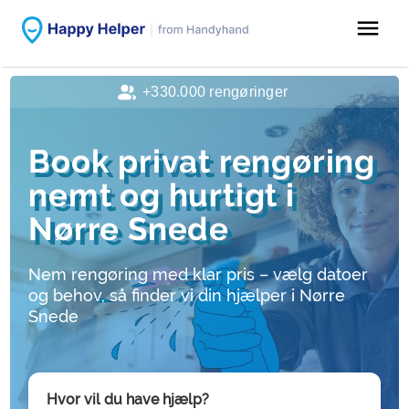
menu
+330.000 rengøringer
Book privat rengøring
nemt og hurtigt i
Nørre Snede
Nem rengøring med klar pris – vælg datoer
og behov, så finder vi din hjælper i Nørre
Snede
Hvor vil du have hjælp?