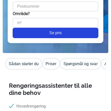
Område?
Se pris
Sådan starter du
Priser
Spørgsmål og svar
Anm
Rengøringsassistenter til alle
dine behov
Hovedrengøring