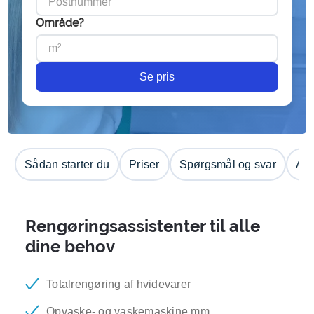
Område?
Se pris
Sådan starter du
Priser
Spørgsmål og svar
Anm
Rengøringsassistenter til alle
dine behov
Totalrengøring af hvidevarer
Opvaske- og vaskemaskine mm.