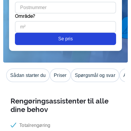
Område?
Se pris
Sådan starter du
Priser
Spørgsmål og svar
Anm
Rengøringsassistenter til alle
dine behov
Totalrengøring