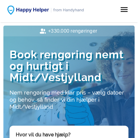
menu
+330.000 rengøringer
Book rengøring nemt
og hurtigt i
Midt/Vestjylland
Nem rengøring med klar pris – vælg datoer
og behov, så finder vi din hjælper i
Midt/Vestjylland
Hvor vil du have hjælp?