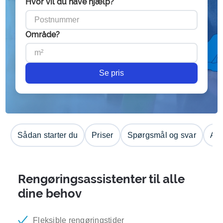
Hvor vil du have hjælp?
Område?
Se pris
Sådan starter du
Priser
Spørgsmål og svar
Anm
Rengøringsassistenter til alle
dine behov
Fleksible rengøringstider