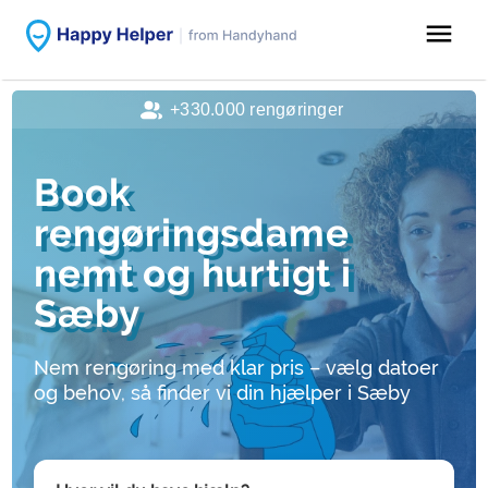
menu
+330.000 rengøringer
Book
rengøringsdame
nemt og hurtigt i
Sæby
Nem rengøring med klar pris – vælg datoer
og behov, så finder vi din hjælper i Sæby