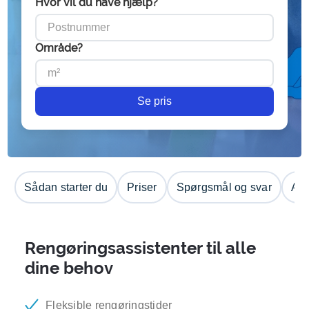
Hvor vil du have hjælp?
Område?
Se pris
Sådan starter du
Priser
Spørgsmål og svar
Anm
Rengøringsassistenter til alle
dine behov
Fleksible rengøringstider