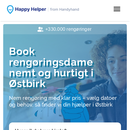
menu
+330.000 rengøringer
Book
rengøringsdame
nemt og hurtigt i
Østbirk
Nem rengøring med klar pris – vælg datoer
og behov, så finder vi din hjælper i Østbirk