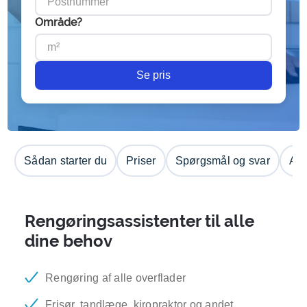
Område?
Se pris
Sådan starter du
Priser
Spørgsmål og svar
Anm
Rengøringsassistenter til alle
dine behov
Rengøring af alle overflader
Frisør, tandlæge, kiropraktor og andet