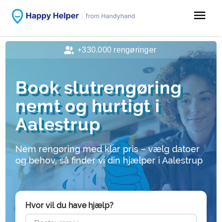
menu
+330.000 rengøringer
Book slutrengøring
nemt og hurtigt i
Aalestrup
Nem rengøring med klar pris – vælg datoer
og behov, så finder vi din hjælper i Aalestrup
Hvor vil du have hjælp?