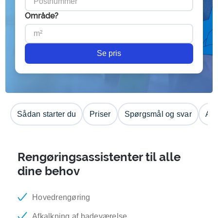
Område?
Se pris
Sådan starter du
Priser
Spørgsmål og svar
Anm
Rengøringsassistenter til alle
dine behov
Hovedrengøring
Afkalkning af badeværelse