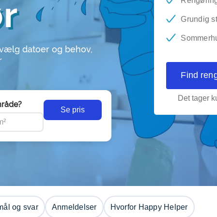
ør
Rengøring 
Grundig s
Sommerhus
 vælg datoer og behov,
r
Find ren
Det tager ku
råde?
Se pris
ål og svar
Anmeldelser
Hvorfor Happy Helper