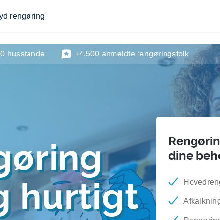
byd rengøring
00 husstande
+4.500 anmeldte rengøringsfolk
Rengøring
gøring
dine beh
 hurtigt
Hovedren
Afkalknin