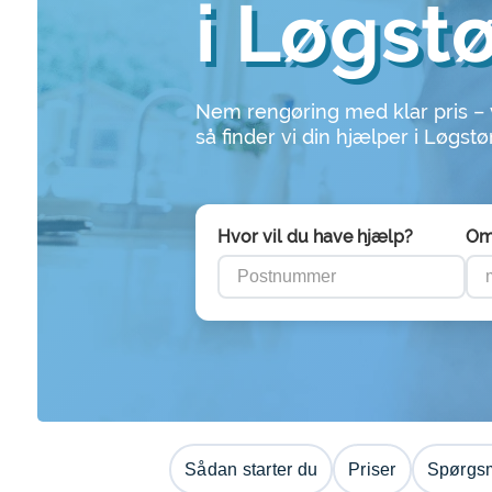
i Løgst
Nem rengøring med klar pris –
så finder vi din hjælper i Løgstø
Hvor vil du have hjælp?
Om
Sådan starter du
Priser
Spørgsm