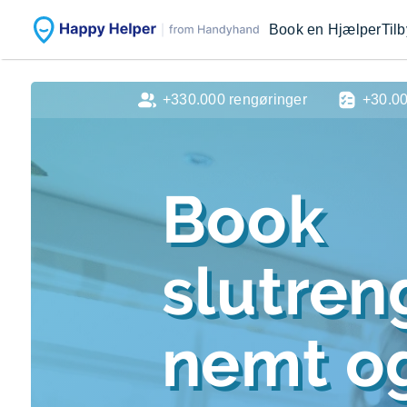
Book en Hjælper
Til
+330.000 rengøringer
+30.0
Book
slutren
nemt og