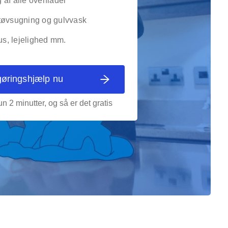
af alle overflader
tøvsugning og gulvvask
, lejelighed mm.
gøringshjælp nu
n 2 minutter, og så er det gratis