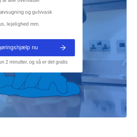
af alle overflader
tøvsugning og gulvvask
, lejelighed mm.
gøringshjælp nu
n 2 minutter, og så er det gratis