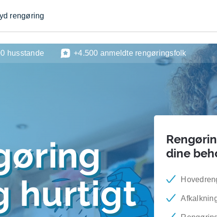
byd rengøring
00 husstande
+4.500 anmeldte rengøringsfolk
Rengøring
gøring
dine beh
 hurtigt
Hovedren
Afkalknin