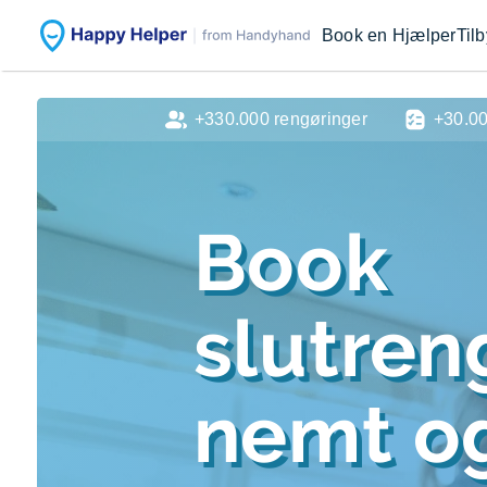
Book en Hjælper
Til
+330.000 rengøringer
+30.0
Book
slutren
nemt og