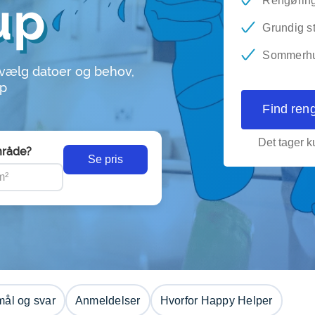
up
Rengøring 
Grundig s
Sommerhus
 vælg datoer og behov,
up
Find ren
Det tager ku
råde?
Se pris
ål og svar
Anmeldelser
Hvorfor Happy Helper