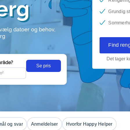
jerg
Rengøring 
Grundig s
Sommerhus
 vælg datoer og behov,
erg
Find ren
Det tager ku
råde?
Se pris
ål og svar
Anmeldelser
Hvorfor Happy Helper