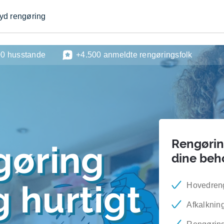
byd rengøring
00 husstande
+4.500 anmeldte rengøringsfolk
Rengøring
gøring
dine beh
 hurtigt
Hovedren
Afkalknin