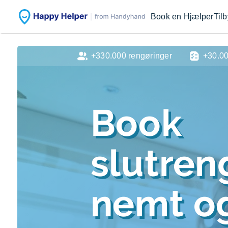
Book en Hjælper
Til
+330.000 rengøringer
+30.0
Book
slutren
nemt og