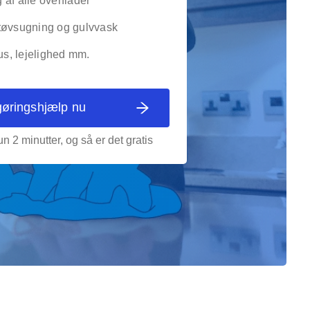
af alle overflader
tøvsugning og gulvvask
, lejelighed mm.
gøringshjælp nu
n 2 minutter, og så er det gratis