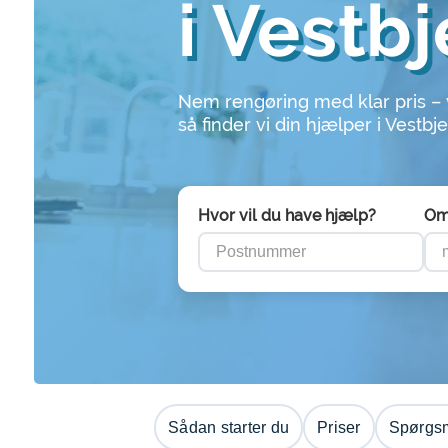
i Vestb
Nem rengøring med klar pris –
så finder vi din hjælper i Vestbj
Hvor vil du have hjælp?
Om
Sådan starter du
Priser
Spørgsm