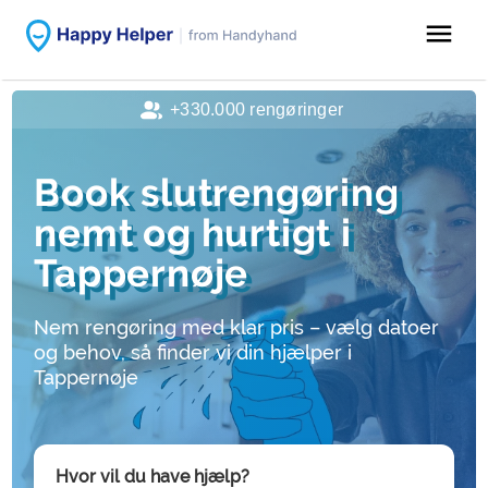
menu
+330.000 rengøringer
Book slutrengøring
nemt og hurtigt i
Tappernøje
Nem rengøring med klar pris – vælg datoer
og behov, så finder vi din hjælper i
Tappernøje
Hvor vil du have hjælp?