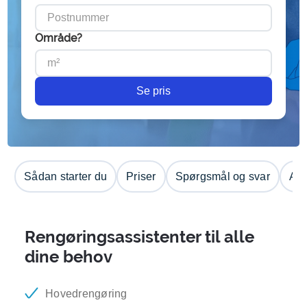
Område?
Se pris
Sådan starter du
Priser
Spørgsmål og svar
Anm
Rengøringsassistenter til alle
dine behov
Hovedrengøring