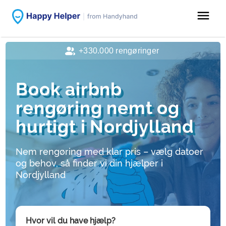
menu
+330.000 rengøringer
Book airbnb
rengøring nemt og
hurtigt i Nordjylland
Nem rengøring med klar pris – vælg datoer
og behov, så finder vi din hjælper i
Nordjylland
Hvor vil du have hjælp?