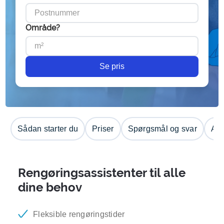
Område?
Se pris
Sådan starter du
Priser
Spørgsmål og svar
Anm
Rengøringsassistenter til alle
dine behov
Fleksible rengøringstider