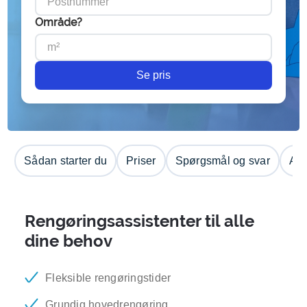
Område?
Se pris
Sådan starter du
Priser
Spørgsmål og svar
Anm
Rengøringsassistenter til alle
dine behov
Fleksible rengøringstider
Grundig hovedrengøring