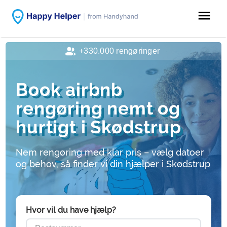
menu
+330.000 rengøringer
Book airbnb
rengøring nemt og
hurtigt i Skødstrup
Nem rengøring med klar pris – vælg datoer
og behov, så finder vi din hjælper i Skødstrup
Hvor vil du have hjælp?