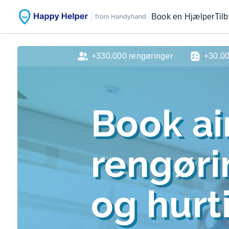
Book en Hjælper
Til
+330.000 rengøringer
+30.0
Book ai
rengør
og hurti