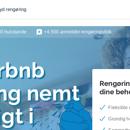
byd rengøring
00 husstande
+4.500 anmeldte rengøringsfolk
rbnb
Rengøring
ing nemt
dine beh
gt i
Fleksible 
Grundig h