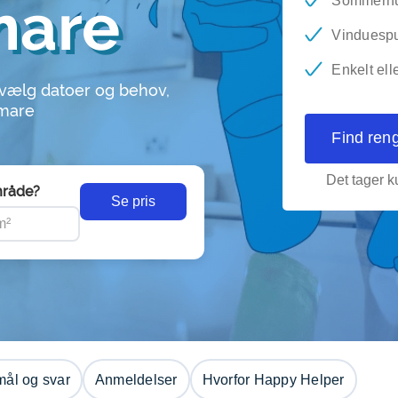
mare
Sommerhus
Vinduesp
Enkelt ell
 vælg datoer og behov,
emare
Find ren
Det tager ku
råde?
Se pris
ål og svar
Anmeldelser
Hvorfor Happy Helper