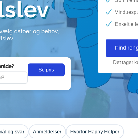
lslev
Sommerhus
Vinduesp
Enkelt ell
 vælg datoer og behov,
Ulslev
Find ren
Det tager ku
råde?
Se pris
ål og svar
Anmeldelser
Hvorfor Happy Helper