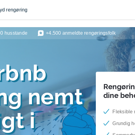
byd rengøring
00 husstande
+4.500 anmeldte rengøringsfolk
rbnb
Rengøring
ing nemt
dine beh
gt i
Fleksible 
Grundig h