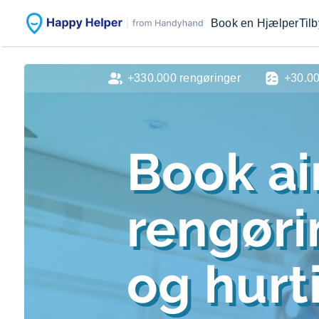
Book en Hjælper
Til
+330.000 rengøringer
+30.0
Book ai
rengør
og hurti