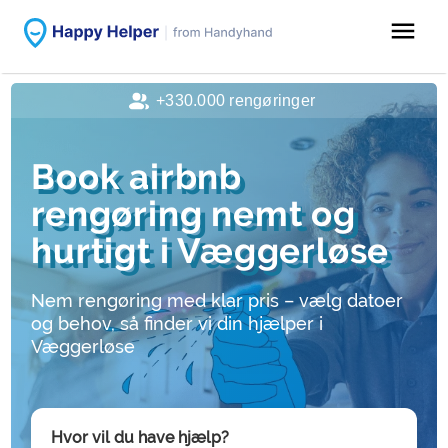
menu
+330.000 rengøringer
Book airbnb
rengøring nemt og
hurtigt i Væggerløse
Nem rengøring med klar pris – vælg datoer
og behov, så finder vi din hjælper i
Væggerløse
Hvor vil du have hjælp?