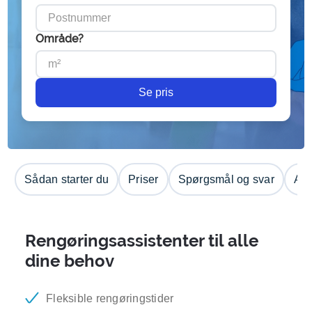
Område?
Se pris
Sådan starter du
Priser
Spørgsmål og svar
Anm
Rengøringsassistenter til alle
dine behov
Fleksible rengøringstider