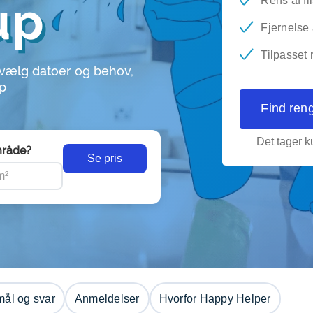
up
Rens af fl
Fjernelse
Tilpasset 
 vælg datoer og behov,
up
Find ren
Det tager ku
råde?
Se pris
ål og svar
Anmeldelser
Hvorfor Happy Helper