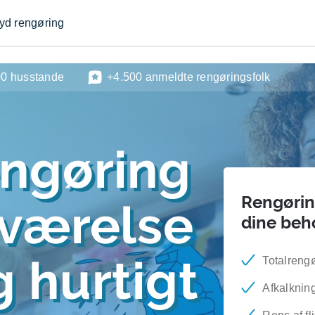
byd rengøring
00 husstande
+4.500 anmeldte rengøringsfolk
engøring
Rengøring
eværelse
dine beh
 hurtigt
Totalreng
Afkalknin