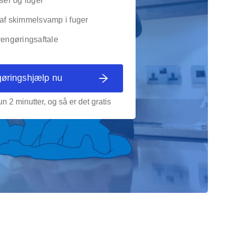
iser og fuger
 af skimmelsvamp i fuger
rengøringsaftale
gøringshjælp nu
n 2 minutter, og så er det gratis