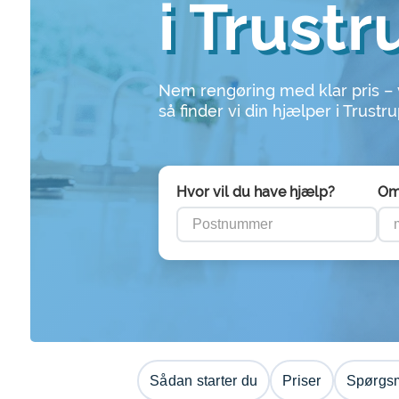
i Trustr
Nem rengøring med klar pris –
så finder vi din hjælper i Trustr
Hvor vil du have hjælp?
Om
Sådan starter du
Priser
Spørgsm