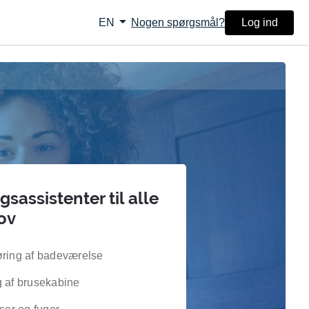
arrow_drop_down
Nogen spørgsmål?
Log ind
EN
sassistenter til alle
ov
øring af badeværelse
g af brusekabine