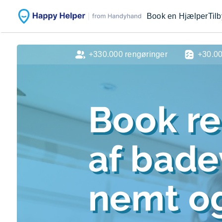
Book en Hjælper
Til
+330.000 rengøringer
+30.0
Book r
af bad
nemt og