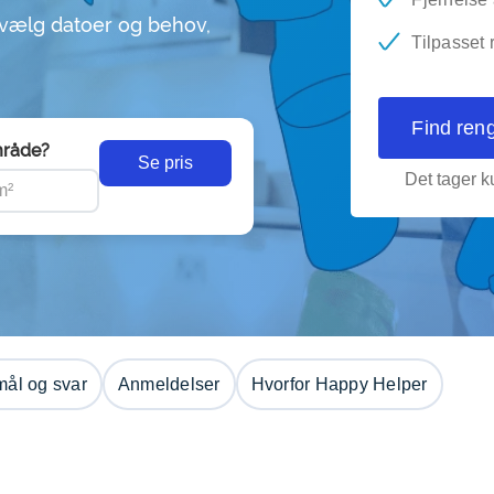
 vælg datoer og behov,
Tilpasset 
Find ren
råde?
Se pris
Det tager ku
ål og svar
Anmeldelser
Hvorfor Happy Helper