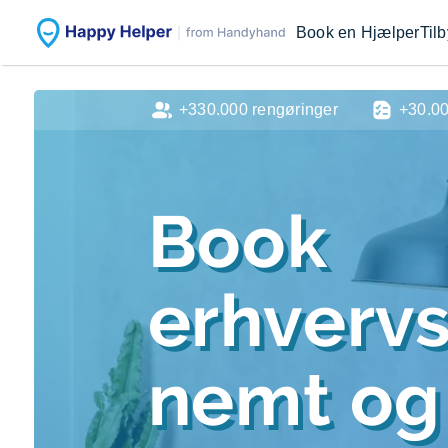
Book en Hjælper
Til
+330.000 rengøringer
+30.0
Book
erhverv
nemt og 