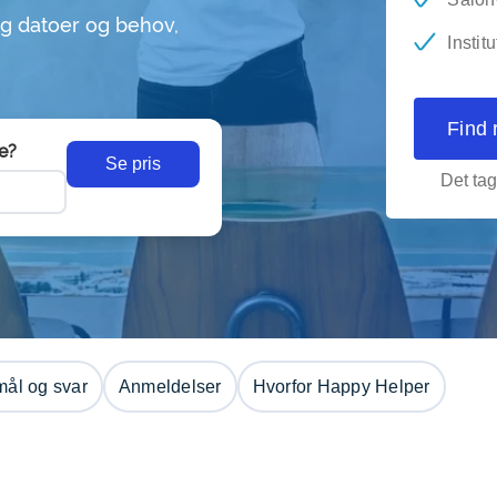
g datoer og behov,
Instit
Find 
e?
Se pris
Det tag
ål og svar
Anmeldelser
Hvorfor Happy Helper