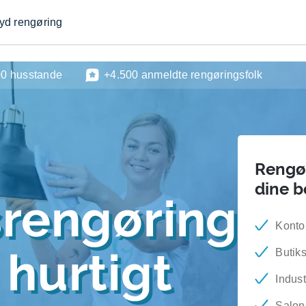
byd rengøring
00 husstande
+4.500 anmeldte rengøringsfolk
Rengør
dine 
srengøring
Konto
hurtigt
Butik
Indust
Salon-