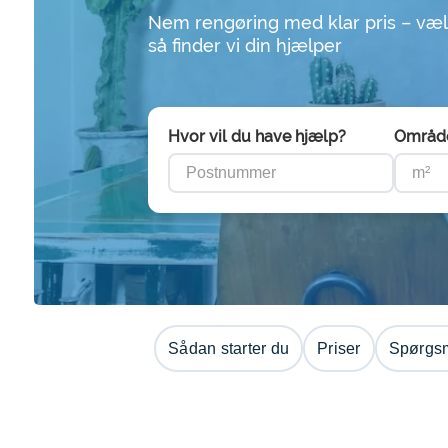
Nem rengøring med klar pris – væl
så finder vi din hjælper
Hvor vil du have hjælp?
Områd
Sådan starter du
Priser
Spørgsm