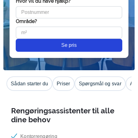
Hvor vil du have hjælp?
Område?
Se pris
Sådan starter du
Priser
Spørgsmål og svar
Anm
Rengøringsassistenter til alle
dine behov
Kontorrengøring