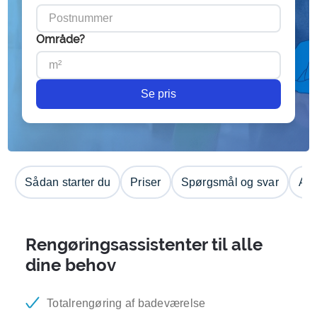
Område?
Se pris
Sådan starter du
Priser
Spørgsmål og svar
Anm
Rengøringsassistenter til alle
dine behov
Totalrengøring af badeværelse