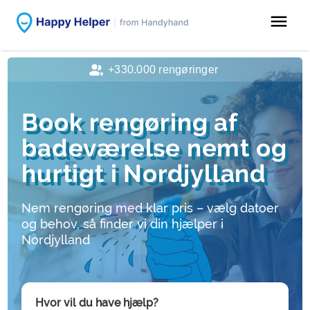
menu
+330.000 rengøringer
Book rengøring af
badeværelse nemt og
hurtigt i Nordjylland
Nem rengøring med klar pris – vælg datoer
og behov, så finder vi din hjælper i
Nordjylland
Hvor vil du have hjælp?