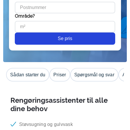
Område?
Se pris
Sådan starter du
Priser
Spørgsmål og svar
Anm
Rengøringsassistenter til alle
dine behov
Støvsugning og gulvvask