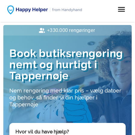
menu
+330.000 rengøringer
Book butiksrengøring
nemt og hurtigt i
Tappernøje
Nem rengøring med klar pris – vælg datoer
og behov, så finder vi din hjælper i
Tappernøje
Hvor vil du have hjælp?