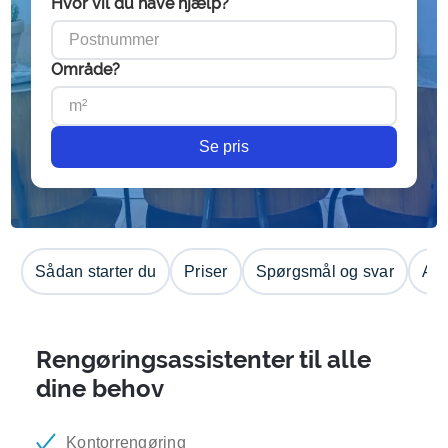
Hvor vil du have hjælp?
Område?
Se pris
Sådan starter du
Priser
Spørgsmål og svar
Anm
Rengøringsassistenter til alle
dine behov
Kontorrengøring