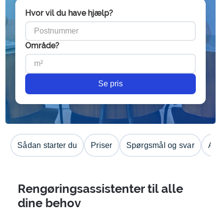
Hvor vil du have hjælp?
Område?
Se pris
Sådan starter du
Priser
Spørgsmål og svar
Anm
Rengøringsassistenter til alle
dine behov