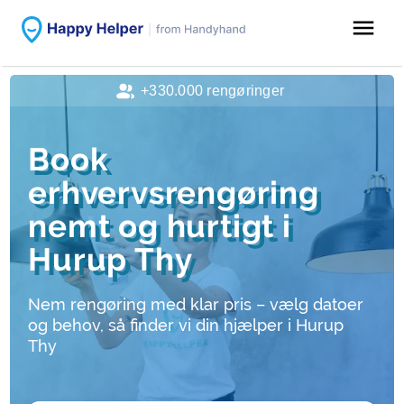
menu
+330.000 rengøringer
Book
erhvervsrengøring
nemt og hurtigt i
Hurup Thy
Nem rengøring med klar pris – vælg datoer
og behov, så finder vi din hjælper i Hurup
Thy