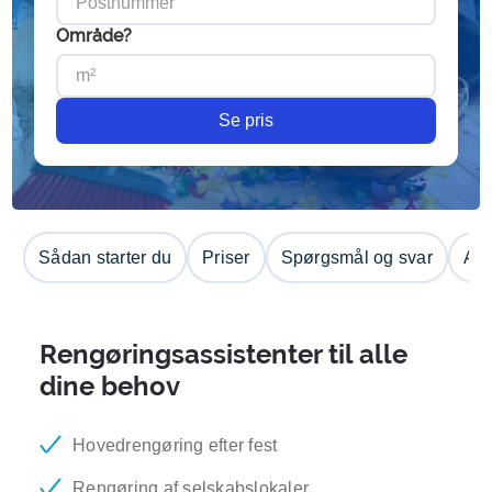
Område?
Se pris
Sådan starter du
Priser
Spørgsmål og svar
Anm
Rengøringsassistenter til alle
dine behov
Hovedrengøring efter fest
Rengøring af selskabslokaler