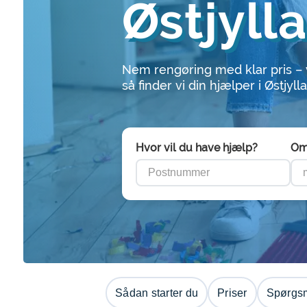
Østjyll
Nem rengøring med klar pris –
så finder vi din hjælper i Østjyll
Hvor vil du have hjælp?
Om
Sådan starter du
Priser
Spørgsm