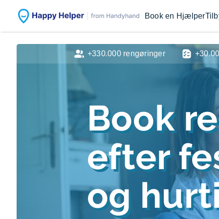
Book en Hjælper
Til
+330.000 rengøringer
+30.0
Book r
efter f
og hurti