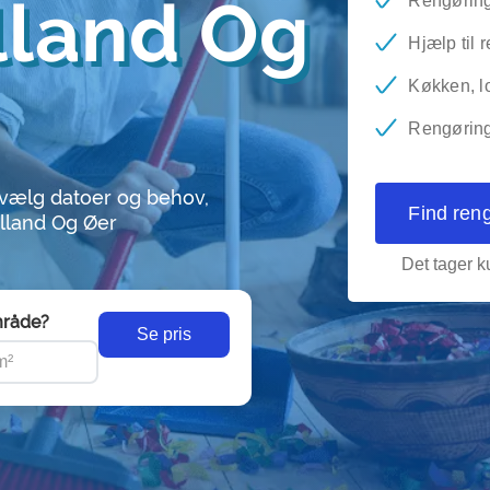
lland Og
Rengøring
Hjælp til 
Køkken, lo
Rengøring 
 vælg datoer og behov,
Find ren
ælland Og Øer
Det tager ku
råde?
Se pris