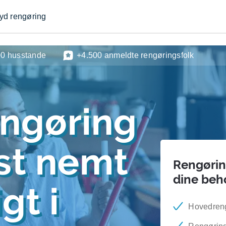
byd rengøring
00 husstande
+4.500 anmeldte rengøringsfolk
engøring
est nemt
Rengøring
dine beh
gt i
Hovedrengø