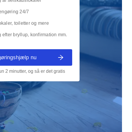
 af selskabslokaler
rengøring 24/7
kaler, toiletter og mere
efter bryllup, konfirmation mm.
gøringshjælp nu
n 2 minutter, og så er det gratis