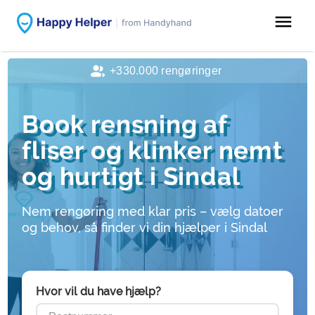
menu
+330.000 rengøringer
Book rensning af
fliser og klinker nemt
og hurtigt i Sindal
Nem rengøring med klar pris – vælg datoer
og behov, så finder vi din hjælper i Sindal
Hvor vil du have hjælp?