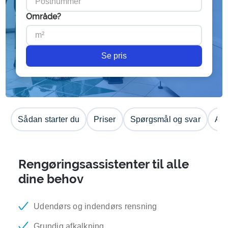
Område?
Se pris
Sådan starter du
Priser
Spørgsmål og svar
Anm
Rengøringsassistenter til alle
dine behov
Udendørs og indendørs rensning
Grundig afkalkning