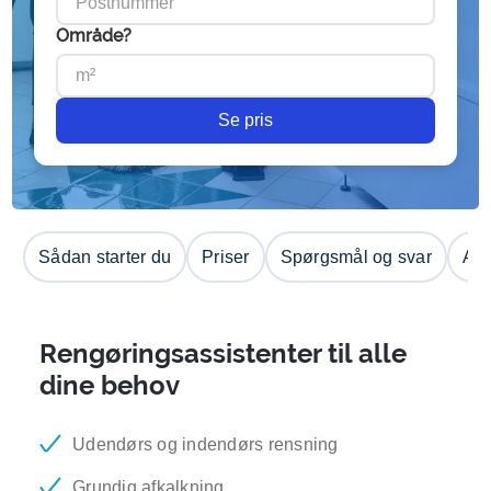
Område?
Se pris
Sådan starter du
Priser
Spørgsmål og svar
Anm
Rengøringsassistenter til alle
dine behov
Udendørs og indendørs rensning
Grundig afkalkning