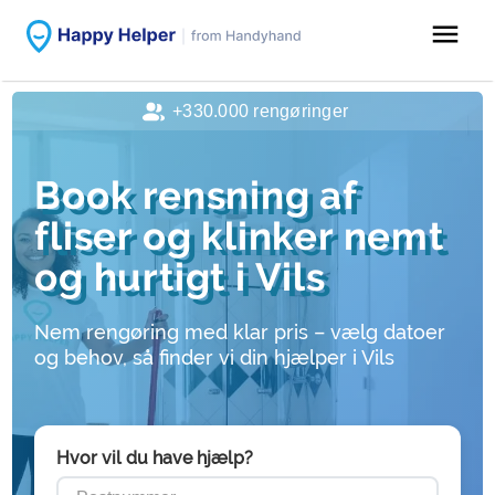
menu
+330.000 rengøringer
Book rensning af
fliser og klinker nemt
og hurtigt i Vils
Nem rengøring med klar pris – vælg datoer
og behov, så finder vi din hjælper i Vils
Hvor vil du have hjælp?