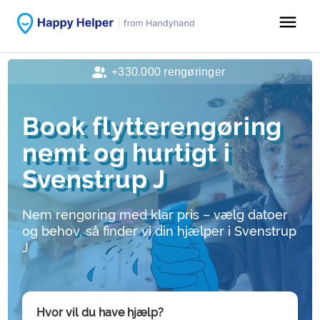
menu
+330.000 rengøringer
Book flytterengøring
nemt og hurtigt i
Svenstrup J
Nem rengøring med klar pris – vælg datoer
og behov, så finder vi din hjælper i Svenstrup
J
Hvor vil du have hjælp?