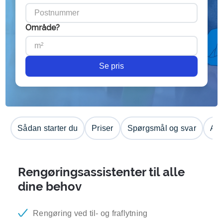
Område?
Se pris
Sådan starter du
Priser
Spørgsmål og svar
Anm
Rengøringsassistenter til alle
dine behov
Rengøring ved til- og fraflytning