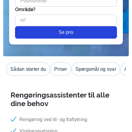
Område?
Se pris
Sådan starter du
Priser
Spørgsmål og svar
Anm
Rengøringsassistenter til alle
dine behov
Rengøring ved til- og fraflytning
Vinduespudsning