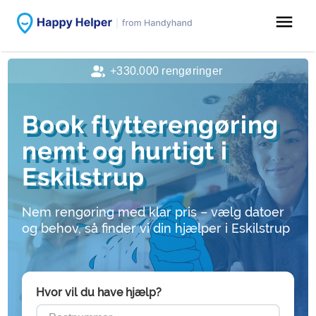
menu
+330.000 rengøringer
Book flytterengøring
nemt og hurtigt i
Eskilstrup
Nem rengøring med klar pris – vælg datoer
og behov, så finder vi din hjælper i Eskilstrup
Hvor vil du have hjælp?