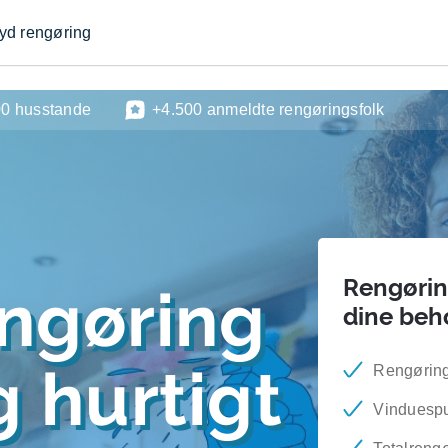
byd rengøring
00 husstande
+4.500 anmeldte rengøringsfolk
Rengøring
engøring
dine beh
 hurtigt
Rengøring 
Vinduesp