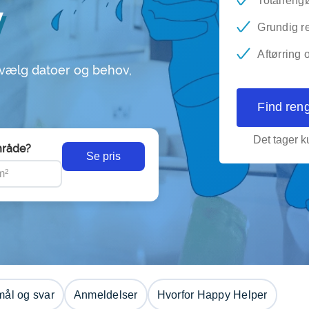
v
Totalrengø
Grundig re
Aftørring 
 vælg datoer og behov,
Find ren
Det tager ku
råde?
Se pris
ål og svar
Anmeldelser
Hvorfor Happy Helper