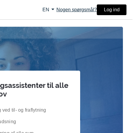
arrow_drop_down
Nogen spørgsmål?
Log ind
EN
sassistenter til alle
ov
ved til- og fraflytning
udsning