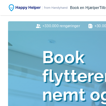
Book en Hjælper
Til
+330.000 rengøringer
+30.0
Book
flytter
nemt og