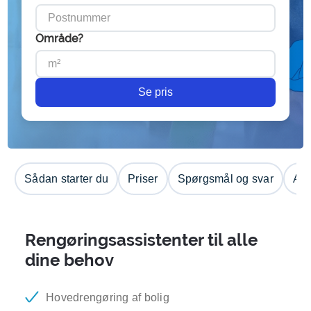
Område?
Se pris
Sådan starter du
Priser
Spørgsmål og svar
Anm
Rengøringsassistenter til alle
dine behov
Hovedrengøring af bolig