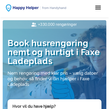
menu
+330.000 rengøringer
Book husrengøring
nemt og hurtigt i Faxe
Ladeplads
Nem rengøring med klar pris – vælg datoer
og behov, så finder vi din hjælper i Faxe
Ladeplads
Hvor vil du have hjælp?