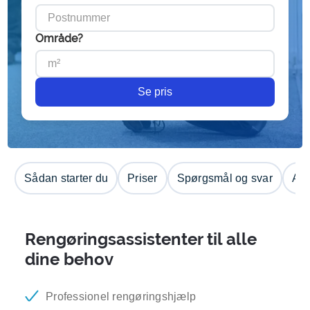
Område?
Se pris
Sådan starter du
Priser
Spørgsmål og svar
Anm
Rengøringsassistenter til alle
dine behov
Professionel rengøringshjælp