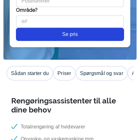
Område?
Se pris
Sådan starter du
Priser
Spørgsmål og svar
Anm
Rengøringsassistenter til alle
dine behov
Totalrengøring af hvidevarer
Opvaske- og vaskemaskine mm.