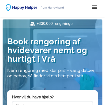
menu
+330.000 rengøringer
Book rengøring af
hvidevarer nemt og
hurtigt i Vrå
Nem rengøring med klar pris – vælg datoer
og behov, så finder vi din hjælper i Vrå
Hvor vil du have hjælp?