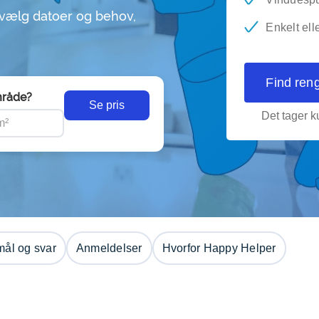
 vælg datoer og behov,
Enkelt ell
Find ren
råde?
Se pris
Det tager ku
ål og svar
Anmeldelser
Hvorfor Happy Helper