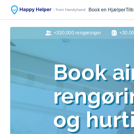
Book en Hjælper
Til
+330.000 rengøringer
+30.0
Book ai
rengør
og hurti