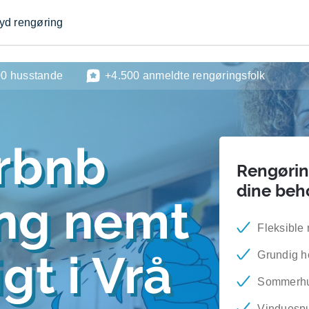
byd rengøring
00 husstande
+4.500 anmeldte rengøringsfolk
rbnb
Rengøring
dine beh
ing nemt
Fleksible 
gt i Vrå
Grundig h
Sommerhus
Vinduesp