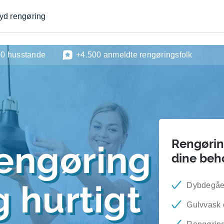
byd rengøring
00 husstande
+4.500 anmeldte rengøringsfolk
Rengøring
engøring
dine beh
 hurtigt
Dybdegåe
Gulvvask 