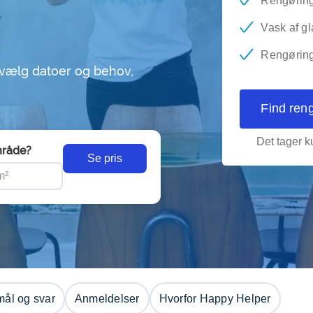
Rengøring
Vask af gl
Rengøring 
 vælg datoer og behov,
Find ren
Det tager ku
råde?
Se pris
ål og svar
Anmeldelser
Hvorfor Happy Helper