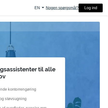
arrow_drop_down
Nogen spørgsmål?
Log ind
EN
sassistenter til alle
ov
nde kontorrengøring
og støvsugning