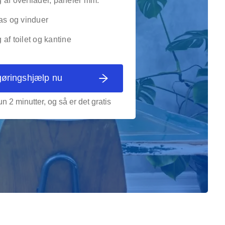
 af overflader, paneler mm.
as og vinduer
af toilet og kantine
gøringshjælp nu
n 2 minutter, og så er det gratis