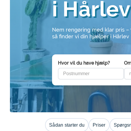
i Hårlev
Nem rengøring med klar pris –
så finder vi din hjælper i Hårlev
Hvor vil du have hjælp?
Om
Sådan starter du
Priser
Spørgsm