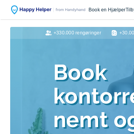
Book en Hjælper
Til
+330.000 rengøringer
+30.0
Book
kontorr
nemt og