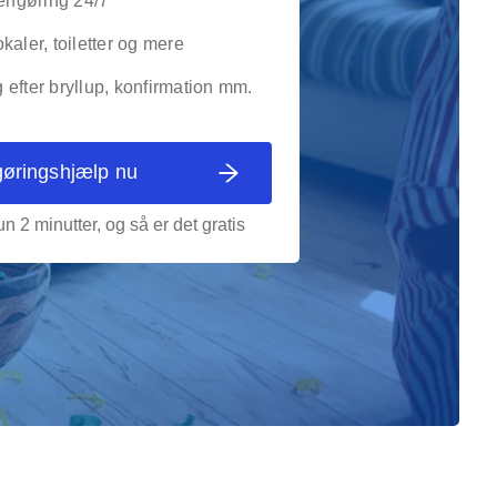
rengøring 24/7
kaler, toiletter og mere
efter bryllup, konfirmation mm.
gøringshjælp nu
n 2 minutter, og så er det gratis