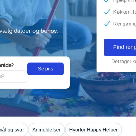
Hjælp til 
Køkken, lo
Rengøring 
 vælg datoer og behov,
Find ren
Det tager ku
råde?
Se pris
ål og svar
Anmeldelser
Hvorfor Happy Helper