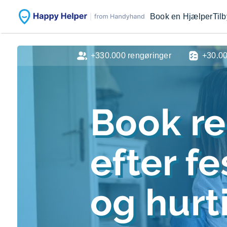
Book en Hjælper
Til
+330.000 rengøringer
+30.0
Book r
efter f
og hurti