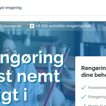
byd rengøring
00 husstande
+4.500 anmeldte rengøringsfolk
engøring
Rengøring
est nemt
dine beh
gt i
Hovedrengø
Rengøring