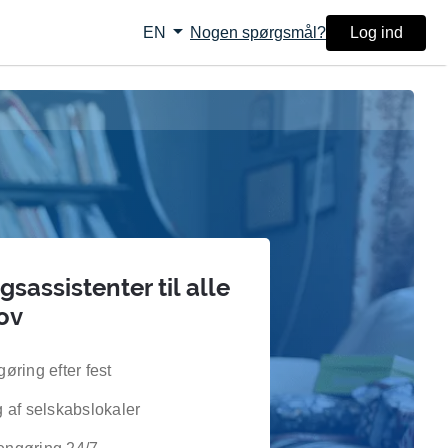
arrow_drop_down
Nogen spørgsmål?
Log ind
EN
sassistenter til alle
ov
ring efter fest
 af selskabslokaler