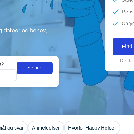
Stue,
Rens 
Opryd
g datoer og behov,
Find
Det tag
e?
Se pris
ål og svar
Anmeldelser
Hvorfor Happy Helper