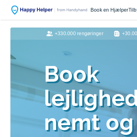
Book en Hjælper
Til
+330.000 rengøringer
+30.0
Book
lejlighe
nemt og 