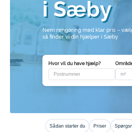
i Sæby
Nem rengøring med klar pris – væl
så finder vi din hjælper i Sæby
Hvor vil du have hjælp?
Områd
Sådan starter du
Priser
Spørgsm