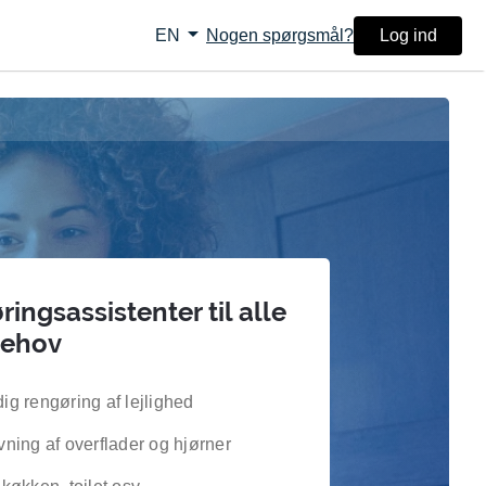
arrow_drop_down
Nogen spørgsmål?
Log ind
EN
ingsassistenter til alle
behov
ig rengøring af lejlighed
vning af overflader og hjørner