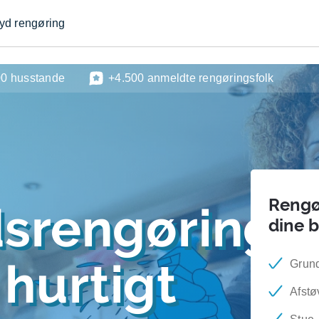
byd rengøring
00 husstande
+4.500 anmeldte rengøringsfolk
Rengør
dsrengøring
dine 
hurtigt
Grund
Afstø