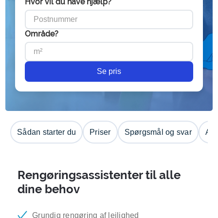
Hvor vil du have hjælp?
Område?
Se pris
Sådan starter du
Priser
Spørgsmål og svar
Anm
Rengøringsassistenter til alle
dine behov
Grundig rengøring af lejlighed