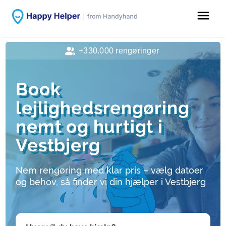
menu
+330.000 rengøringer
Book
lejlighedsrengøring
nemt og hurtigt i
Vestbjerg
Nem rengøring med klar pris – vælg datoer
og behov, så finder vi din hjælper i Vestbjerg