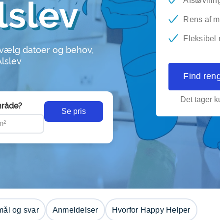
lslev
Afstøvnin
Rens af m
Fleksibel
 vælg datoer og behov,
Alslev
Find ren
Det tager ku
råde?
Se pris
ål og svar
Anmeldelser
Hvorfor Happy Helper