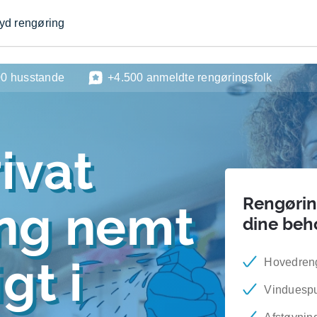
byd rengøring
00 husstande
+4.500 anmeldte rengøringsfolk
ivat
Rengøring
ing nemt
dine beh
gt i
Hovedren
Vinduesp