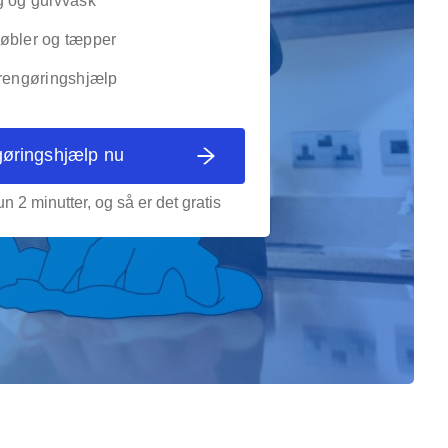
g og gulvvask
øbler og tæpper
 rengøringshjælp
gøringshjælp nu
n 2 minutter, og så er det gratis