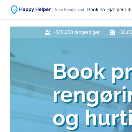
Book en Hjælper
Til
+330.000 rengøringer
+30.0
Book pr
rengør
og hurti