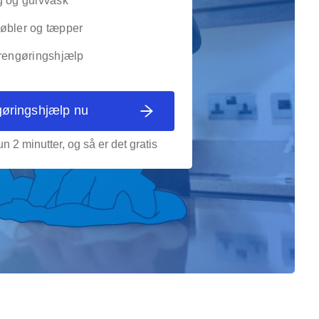
g og gulvvask
øbler og tæpper
 rengøringshjælp
gøringshjælp nu
n 2 minutter, og så er det gratis