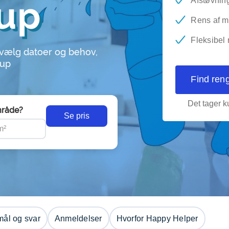
rup
Afstøvnin
Rens af m
Fleksibel
 vælg datoer og behov,
rup
Find ren
Det tager ku
råde?
Se pris
ål og svar
Anmeldelser
Hvorfor Happy Helper