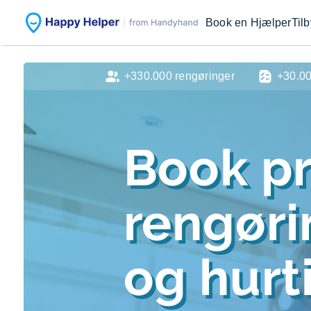
Book en Hjælper
Til
+330.000 rengøringer
+30.0
Book pr
rengør
og hurti