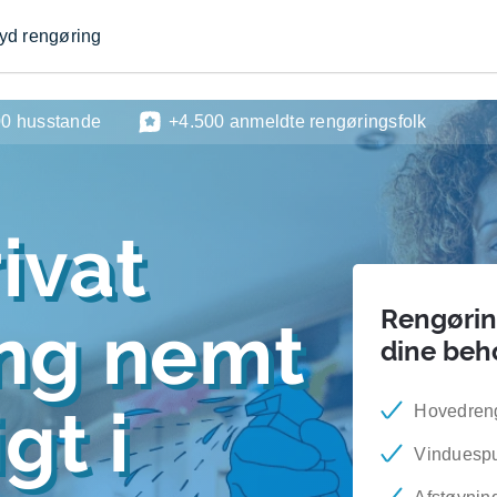
byd rengøring
00 husstande
+4.500 anmeldte rengøringsfolk
ivat
Rengøring
ing nemt
dine beh
gt i
Hovedren
Vinduesp