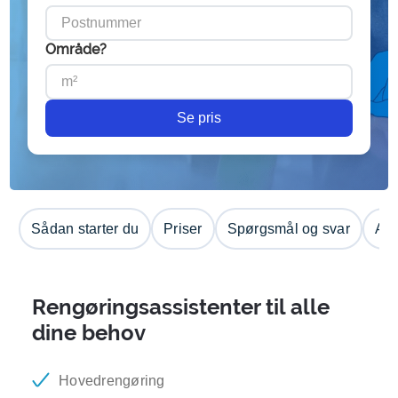
Område?
Se pris
Sådan starter du
Priser
Spørgsmål og svar
Anm
Rengøringsassistenter til alle
dine behov
Hovedrengøring