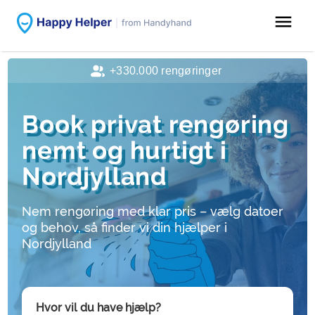
menu
+330.000 rengøringer
Book privat rengøring
nemt og hurtigt i
Nordjylland
Nem rengøring med klar pris – vælg datoer
og behov, så finder vi din hjælper i
Nordjylland
Hvor vil du have hjælp?